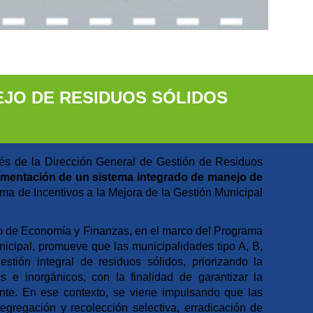
EJO DE RESIDUOS SÓLIDOS
vés de la Dirección General de Gestión de Residuos
ementación de un sistema integrado de manejo de
ma de Incentivos a la Mejora de la Gestión Municipal
o de Economía y Finanzas, en el
marco del Programa
nicipal, promueve que las municipalidades tipo A, B,
tión integral de residuos sólidos, priorizando la
s e inorgánicos, con la finalidad de garantizar la
nte. En ese contexto, se viene impulsando que las
gregación y recolección selectiva, erradicación de