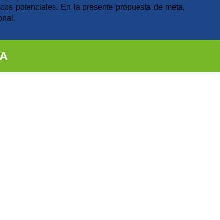
ticos potenciales. En la presente propuesta de meta,
onal.
TA