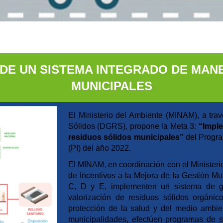
 DE UN SISTEMA INTEGRADO DE MAN
MUNICIPALES
El Ministerio del Ambiente (MINAM), a tra
Sólidos (DGRS),
propone
la Meta
3
:
“Impl
residuos sólidos municipales”
del Progra
(PI) del año 202
2
.
El MINAM, en coordinación con el Ministeri
de Incentivos a la Mejora de la Gestión Mu
C, D y E, implementen un sistema de ges
valorización de residuos sólidos orgánico
protección de la salud y del medio ambie
municipalidades, efectúen programas de se