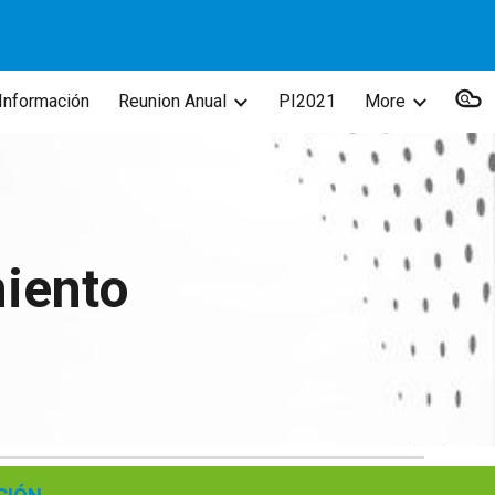
ion
Información
Reunion Anual
PI2021
More
iento