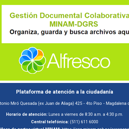
Plataforma de atención a la ciudadanía
tonio Miró Quesada (ex Juan de Aliaga) 425 - 4to Piso - Magdalena 
Horario de atención:
Lunes a viernes de 8:30 a.m. a 4:30 p.m.
Central telefónica:
(511) 611 6000